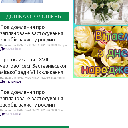
ДОШКА ОГОЛОШЕНЬ
Повідомлення про
заплановане застосування
засобів захисту рослин
Написано в %AM, %03 %319 %2026 %09:%серп.
Детальніше
Про скликання LХVІІІ
чергової сесії Заставнівської
міської ради VIII скликання
Написано в %AM, %29 %414 %2026 %11:%лип.
Детальніше
Повідомлення про
заплановане застосування
засобів захисту рослин
Написано в %AM, %24 %322 %2026 %09:%лип.
Детальніше