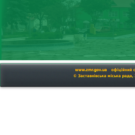
www.zmr.gov.ua
офіційний 
© Заставнівська міська рада,