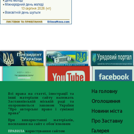
На головну
Всі права на статті, ілюстрації та
інші матеріали сайту належать
Оголошення
Заставнівській міській раді та
охороняються законом України
"Про авторське право і суміжні
Новини міста
права"
Про Заставну
При використанні матеріалів,
посилання на сайт є обов'язковим
Галерея
ПРАВИЛА
користування сайтом