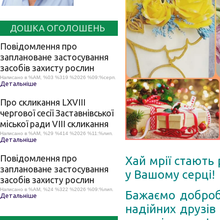
ДОШКА ОГОЛОШЕНЬ
Повідомлення про
заплановане застосування
засобів захисту рослин
Написано в %AM, %03 %319 %2026 %09:%серп.
Детальніше
Про скликання LХVІІІ
чергової сесії Заставнівської
міської ради VIII скликання
Написано в %AM, %29 %414 %2026 %11:%лип.
Детальніше
Повідомлення про
Хай мрії стають 
заплановане застосування
у Вашому серці!
засобів захисту рослин
Написано в %AM, %24 %322 %2026 %09:%лип.
Бажаємо добробу
Детальніше
надійних друзі