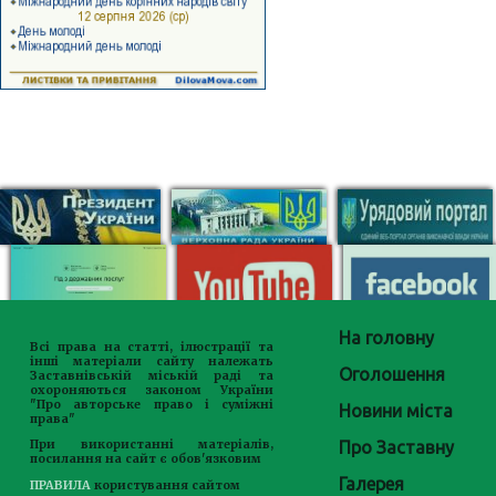
На головну
Всі права на статті, ілюстрації та
інші матеріали сайту належать
Оголошення
Заставнівській міській раді та
охороняються законом України
"Про авторське право і суміжні
Новини міста
права"
Про Заставну
При використанні матеріалів,
посилання на сайт є обов'язковим
Галерея
ПРАВИЛА
користування сайтом