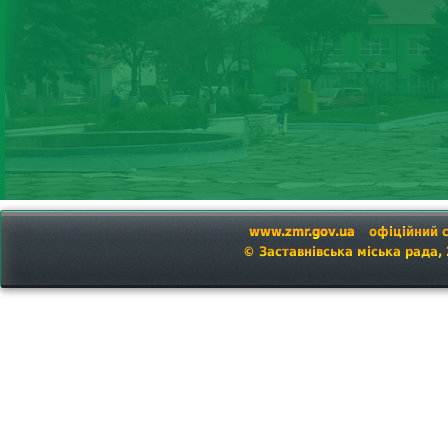
www.zmr.gov.ua
офіційний 
© Заставнівська міська рада,