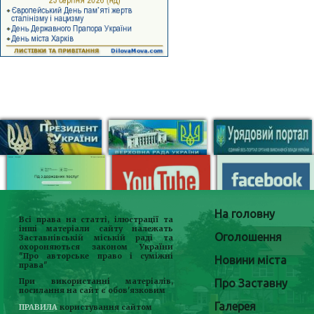
На головну
Всі права на статті, ілюстрації та
інші матеріали сайту належать
Оголошення
Заставнівській міській раді та
охороняються законом України
"Про авторське право і суміжні
Новини міста
права"
Про Заставну
При використанні матеріалів,
посилання на сайт є обов'язковим
Галерея
ПРАВИЛА
користування сайтом