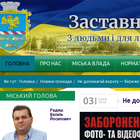
Заставн
З людьми і для 
ГОЛОВНА
ПРО НАС
МІСЬКА ВЛАДА
НОРМАТ
Ви тут:
Головна
Новини громади
Не допомагай ворогу — бережи 
МІСЬКИЙ ГОЛОВА
03
Не до
ЧЕРВ.
2026
Радиш
Василь
Йосипович