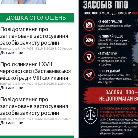
ДОШКА ОГОЛОШЕНЬ
Повідомлення про
заплановане застосування
засобів захисту рослин
Написано в %AM, %03 %319 %2026 %09:%серп.
Детальніше
Про скликання LХVІІІ
чергової сесії Заставнівської
міської ради VIII скликання
Написано в %AM, %29 %414 %2026 %11:%лип.
Детальніше
Повідомлення про
заплановане застосування
засобів захисту рослин
Написано в %AM, %24 %322 %2026 %09:%лип.
Детальніше