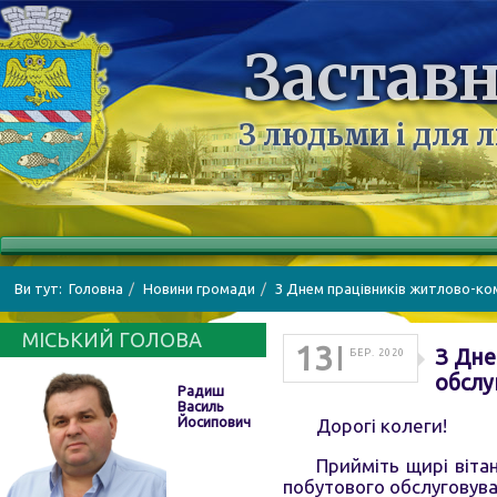
Заставн
З людьми і для 
Ви тут:
Головна
Новини громади
З Днем працівників житлово-ком
МІСЬКИЙ ГОЛОВА
13
З Дне
БЕР. 2020
обслу
Радиш
Василь
Йосипович
Дорогі колеги!
Прийміть щирі віта
побутового обслуговува