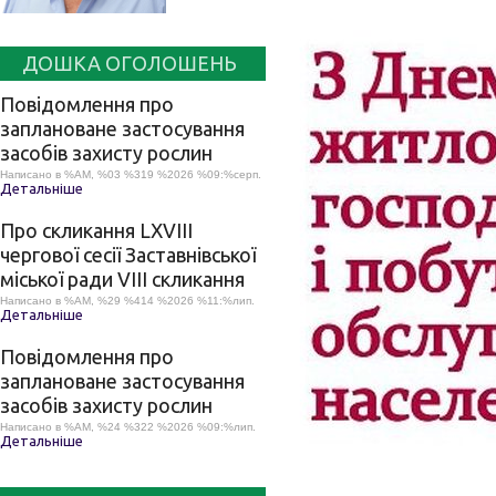
ДОШКА ОГОЛОШЕНЬ
Повідомлення про
заплановане застосування
засобів захисту рослин
Написано в %AM, %03 %319 %2026 %09:%серп.
Детальніше
Про скликання LХVІІІ
чергової сесії Заставнівської
міської ради VIII скликання
Написано в %AM, %29 %414 %2026 %11:%лип.
Детальніше
Повідомлення про
заплановане застосування
засобів захисту рослин
Написано в %AM, %24 %322 %2026 %09:%лип.
Детальніше