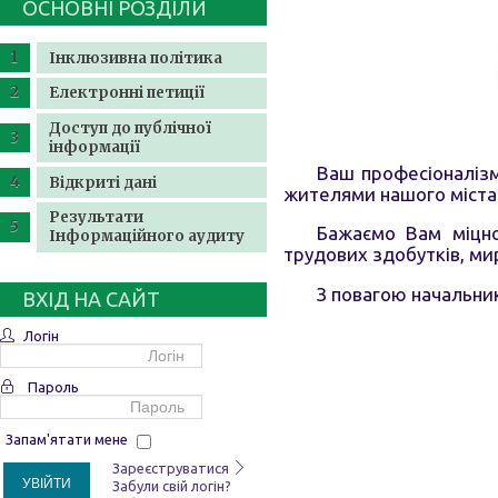
ОСНОВНІ РОЗДІЛИ
Інклюзивна політика
Електронні петиції
Доступ до публічної
інформації
Ваш професіоналізм
Відкриті дані
жителями нашого міста
Результати
Бажаємо Вам міцног
Інформаційного аудиту
трудових здобутків, мир
З повагою нач
ВХІД НА САЙТ
Логін
Пароль
Запам'ятати мене
Зареєструватися
УВІЙТИ
Забули свій логін?