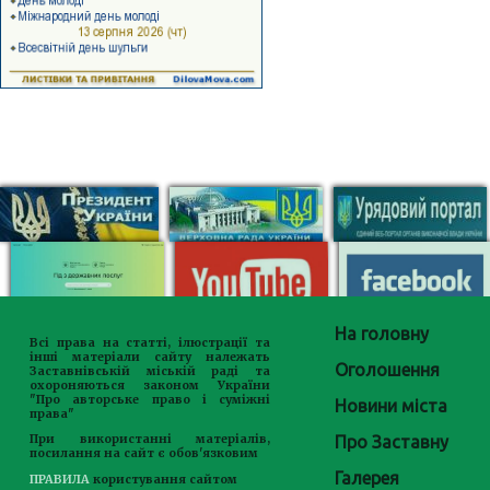
На головну
Всі права на статті, ілюстрації та
інші матеріали сайту належать
Оголошення
Заставнівській міській раді та
охороняються законом України
"Про авторське право і суміжні
Новини міста
права"
Про Заставну
При використанні матеріалів,
посилання на сайт є обов'язковим
Галерея
ПРАВИЛА
користування сайтом