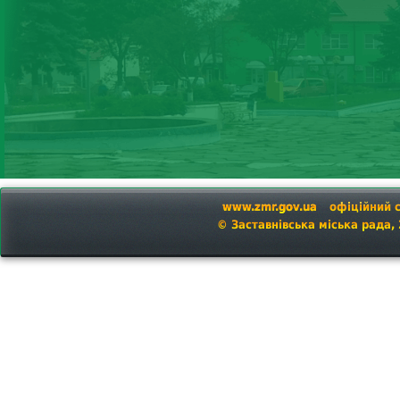
www.zmr.gov.ua
офіційний 
© Заставнівська міська рада,