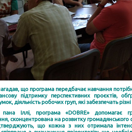
нагадав, що програма передбачає навчання потрібн
ансову підтримку перспективних проєктів, обґ
мок, діяльність робочих груп, які забезпечать різні
 пана Іллі, програма «DOBRE» допомагає гр
ня, сконцентрована на розвитку громадянського су
дтверджують, що кожна з них отримала інтенси