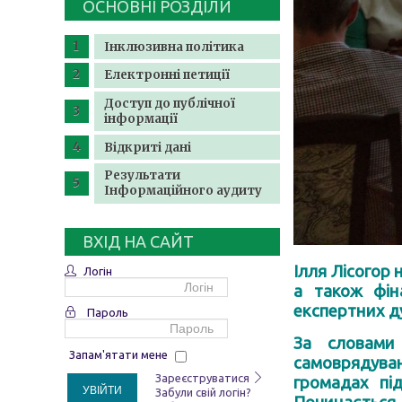
ОСНОВНІ РОЗДІЛИ
Інклюзивна політика
Електронні петиції
Доступ до публічної
інформації
Відкриті дані
Результати
Інформаційного аудиту
ВХІД НА САЙТ
Ілля Лісогор 
Логін
а також фін
експертних ду
Пароль
За словами
Запам'ятати мене
самоврядуван
Зареєструватися
громадах пі
УВІЙТИ
Забули свій логін?