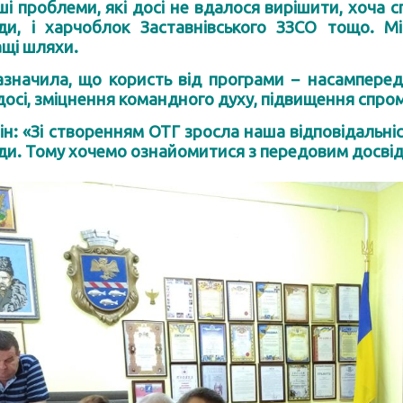
і проблеми, які досі не вдалося вирішити, хоча с
ди, і харчоблок Заставнівського ЗЗСО тощо. Мі
ащі шляхи.
зазначила, що користь від програми − насамперед 
осі, зміцнення командного духу, підвищення спромож
н: «Зі створенням ОТГ зросла наша відповідальніс
ди. Тому хочемо ознайомитися з передовим досвідо