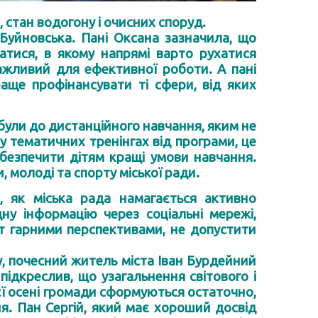
 стан водогону і очисних споруд.
 Буйновська. Пані Оксана зазначила, що
атися, в якому напрямі варто рухатися
важливий для ефективної роботи. А пані
аще профінансувати ті сфери, від яких
 були до дистанційного навчання, яким не
 у тематичних тренінгах від програми, це
безпечити дітям кращі умови навчання.
, молоді та спорту міської ради.
 як міська рада намагається активно
у інформацію через соціальні мережі,
тут гарними перспективами, не допустити
, почесний житель міста Іван Бурдейний
ідкреслив, що узагальнення світового і
єї осені громади сформуються остаточно,
. Пан Сергій, який має хороший досвід