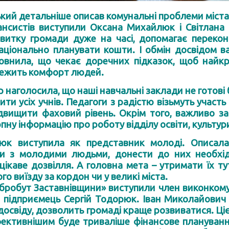
кий детальніше описав комунальні проблеми міста,
нансистів виступили Оксана Михайлюк і Світлана
звитку громади дуже на часі, допомагає перекон
раціонально планувати кошти. І обмін досвідом 
овнила, що чекає доречних підказок, щоб найкр
лежить комфорт людей.
 наголосила, що наші навчальні заклади не готові
ти усіх учнів. Педагоги з радістю візьмуть участь
двищити фаховий рівень. Окрім того, важливо за
ну інформацію про роботу відділу освіти, культури
юк виступила як представник молоді. Описала,
ти з молодими людьми, донести до них необхідн
 цікаве дозвілля. А головна мета – утримати їх 
го виїзду за кордон чи у великі міста.
обробут Заставнівщини» виступили член виконкому
 підприємець Сергій Тодорюк. Іван Миколайович п
досвіду, дозволить громаді краще розвиватися. Ці
ективнішим буде триваліше фінансове планування