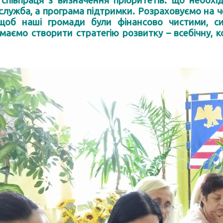
співпраця з визначення пріоритетів: що необх
служба, а програма підтримки. Розраховуємо на че
 щоб наші громади були фінансово чистими, си
маємо створити стратегію розвитку – всебічну, к