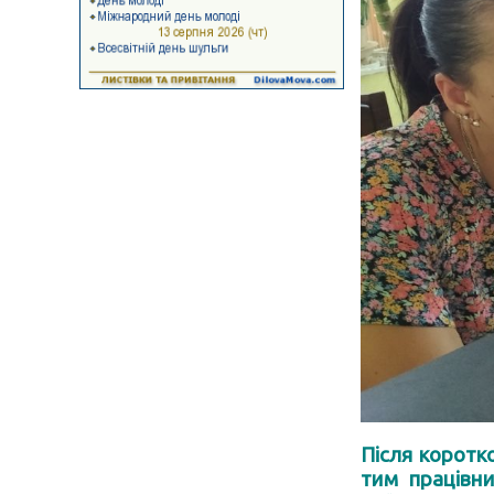
Після коротко
тим працівни