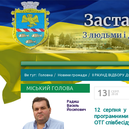
Заста
З людьми і
Ви тут:
Головна
Новини громади
ІІ РАУНД ВІДБОРУ
МІСЬКИЙ ГОЛОВА
13
СЕРП.
2020
Радиш
Василь
12 серпня у 
Йосипович
програмними 
ОТГ співбесід