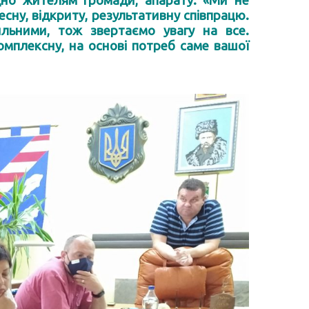
ідно жителям громади, апарату. «Ми не
сну, відкриту, результативну співпрацю.
льними, тож звертаємо увагу на все.
омплексну, на основі потреб саме вашої