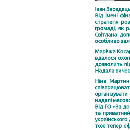
Іван Звоздець
Від імені фі
стратегія ро
громаді, як 
Світлана доп
особливо за
Марічка Косар
вдалося охопи
дозволить пі
Надала вичерп
Ніна Мартин
співпрацюва
організувати
надалі масово
Від ГО «За д
та приватний
українського 
тож тепер еф