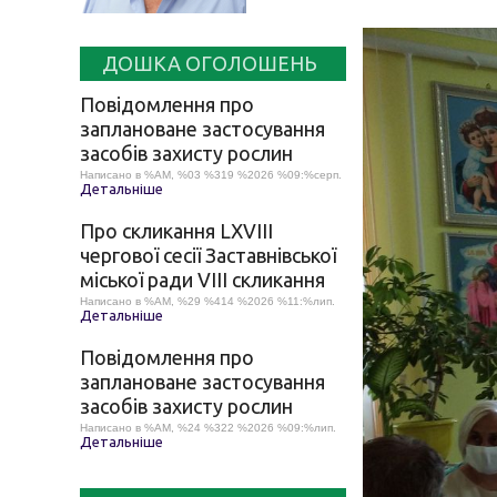
ДОШКА ОГОЛОШЕНЬ
Повідомлення про
заплановане застосування
засобів захисту рослин
Написано в %AM, %03 %319 %2026 %09:%серп.
Детальніше
Про скликання LХVІІІ
чергової сесії Заставнівської
міської ради VIII скликання
Написано в %AM, %29 %414 %2026 %11:%лип.
Детальніше
Повідомлення про
заплановане застосування
засобів захисту рослин
Написано в %AM, %24 %322 %2026 %09:%лип.
Детальніше