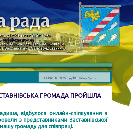
а рада
37) 3-12-91, пн-пт 8:30–17:30
а:
rada@zmr.gov.ua
Чернівецька обл., Чернівецький р-н,
м. Заставна, вул. Самоврядування, 9
ЗАСТАВНІВСЬКА ГРОМАДА ПРОЙШЛА
Радиша, відбулося онлайн-спілкування з
ровели з представниками Заставнівської
 нашу громаду для співпраці.