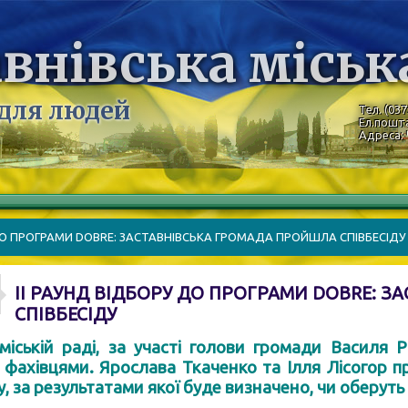
внівська міськ
 для людей
Тел. (037
Ел.пошт
Адреса: 
 ДО ПРОГРАМИ DOBRE: ЗАСТАВНІВСЬКА ГРОМАДА ПРОЙШЛА СПІВБЕСІДУ
ІІ РАУНД ВІДБОРУ ДО ПРОГРАМИ DOBRE: 
СПІВБЕСІДУ
міській раді, за участі голови громади Василя 
фахівцями. Ярослава Ткаченко та Ілля Лісогор п
у, за результатами якої буде визначено, чи оберуть