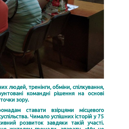
их людей, тренінги, обміни, спілкування,
рунтовані командні рішення на основі
 точки зору.
омадам ставати взірцями місцевого
спільства. Чимало успішних історій у 75
вний розвиток завдяки такій участі.