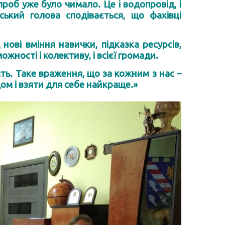
проб уже було чимало. Це і водопровід, і
ський голова сподівається, що фахівці
нові вміння навички, підказка ресурсів,
ності і колективу, і всієї громади.
ть. Таке враження, що за кожним з нас –
м і взяти для себе найкраще.»