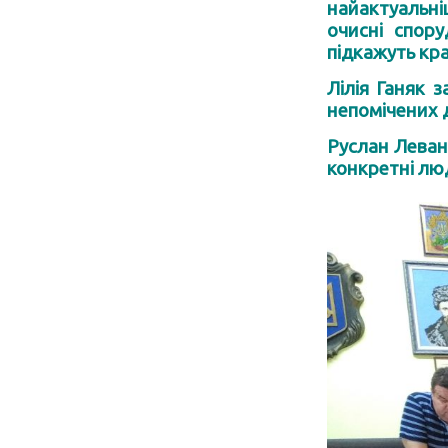
найактуальніш
очисні спору
підкажуть кр
Лілія Ганяк 
непомічених д
Руслан Левані
конкретні лю