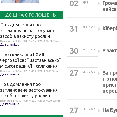
02
Грома
КВІТ.
2026
найсв
ДОШКА ОГОЛОШЕНЬ
Повідомлення про
31
Кібер
БЕР. 2026
заплановане застосування
засобів захисту рослин
Написано в %AM, %03 %319 %2026 %09:%серп.
Детальніше
30
У зак
БЕР. 2026
Про скликання LХVІІІ
чергової сесії Заставнівської
міської ради VIII скликання
27
Написано в %AM, %29 %414 %2026 %11:%лип.
За пр
БЕР. 2026
Детальніше
тютюн
Повідомлення про
прист
заплановане застосування
перед
засобів захисту рослин
Написано в %AM, %24 %322 %2026 %09:%лип.
Детальніше
27
На Бу
БЕР. 2026