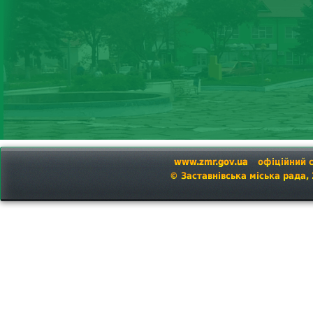
www.zmr.gov.ua
офіційний 
© Заставнівська міська рада,