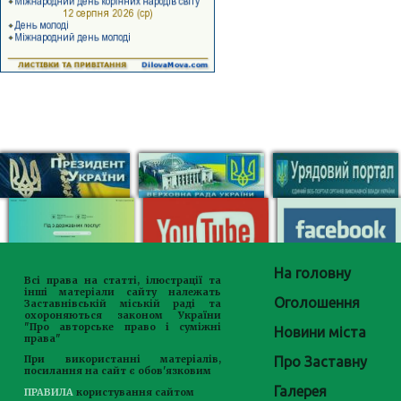
На головну
Всі права на статті, ілюстрації та
інші матеріали сайту належать
Оголошення
Заставнівській міській раді та
охороняються законом України
"Про авторське право і суміжні
Новини міста
права"
Про Заставну
При використанні матеріалів,
посилання на сайт є обов'язковим
Галерея
ПРАВИЛА
користування сайтом