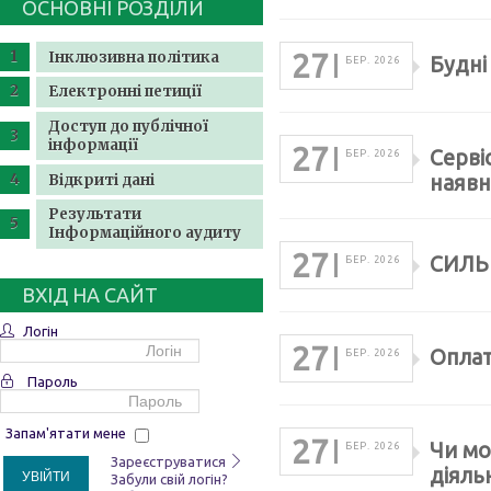
ОСНОВНІ РОЗДІЛИ
27
Інклюзивна політика
Будні
БЕР. 2026
Електронні петиції
Доступ до публічної
інформації
27
Серві
БЕР. 2026
Відкриті дані
наявн
Результати
Інформаційного аудиту
27
СИЛЬ
БЕР. 2026
ВХІД НА САЙТ
Логін
27
Оплат
БЕР. 2026
Пароль
Запам'ятати мене
27
Чи мо
БЕР. 2026
Зареєструватися
діяль
УВІЙТИ
Забули свій логін?