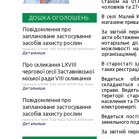
Станом на 01.0
чоловіків та 2
В селі Малий К
ДОШКА ОГОЛОШЕНЬ
магазини прива
Повідомлення про
За звітній пер
заплановане застосування
акти обстеженн
засобів захисту рослин
нотаріальні д
можливості над
Написано в %AM, %03 %319 %2026 %09:%серп.
Детальніше
організаціями).
В старостаті з
Про скликання LХVІІІ
таких реєстраці
чергової сесії Заставнівської
міської ради VIII скликання
Ведеться обл
складаються с
Написано в %AM, %29 %414 %2026 %11:%лип.
Детальніше
справи. Ведет
території ста
Повідомлення про
населення та 
заплановане застосування
електроенергії.
засобів захисту рослин
Ведеться пост
Написано в %AM, %24 %322 %2026 %09:%лип.
земельного под
Детальніше
За звітній пер