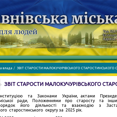
внівська міськ
 для людей
Тел. (037
Ел.пошт
Адреса: 
а влада
ЗВІТ СТАРОСТИ МАЛОКУЧУРІВСЬКОГО СТАРОСТИНСЬКОГО ОК
ЗВІТ СТАРОСТИ МАЛОКУЧУРІВСЬКОГО СТАРО
нституцією та Законами України, актами Президен
міської ради, Положеннями про старосту та інш
порядок його діяльності та взаємодію з Застав
ого старостинського округу за 2025 рік.