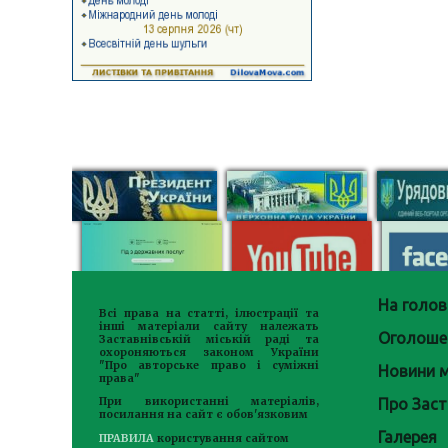
На голов
Всі права на статті, ілюстрації та
інші матеріали сайту належать
Оголоше
Заставнівській міській раді та
охороняються законом України
"Про авторське право і суміжні
Новини м
права"
Про Заст
При використанні матеріалів,
посилання на сайт є обов'язковим
Галерея
ПРАВИЛА
користування сайтом