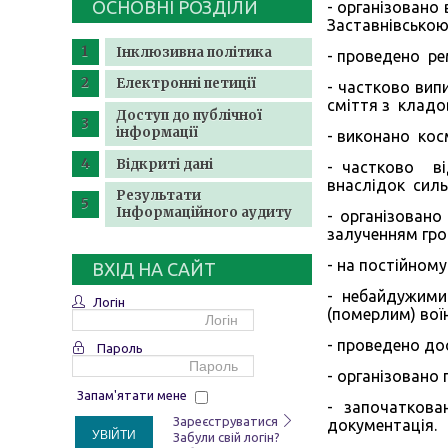
ОСНОВНІ РОЗДІЛИ
- організовано
Заставнівсько
Інклюзивна політика
- проведено ре
Електронні петиції
- частково вип
сміття з кладо
Доступ до публічної
інформації
- виконано кос
Відкриті дані
- частково ві
внаслідок силь
Результати
Інформаційного аудиту
- організовано
залученням гро
- на постійном
ВХІД НА САЙТ
- небайдужими
Логін
(померлим) вої
- проведено до
Пароль
- організовано
Запам'ятати мене
- започаткова
Зареєструватися
документація.
УВІЙТИ
Забули свій логін?