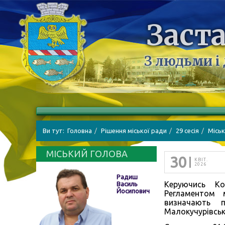
Заста
З людьми і
Ви тут:
Головна
Рішення міської ради
29 сесія
Міськ
МІСЬКИЙ ГОЛОВА
30
КВІТ.
2026
Радиш
Керуючись Ко
Василь
Йосипович
Регламентом 
визначають 
Малокучурівськ