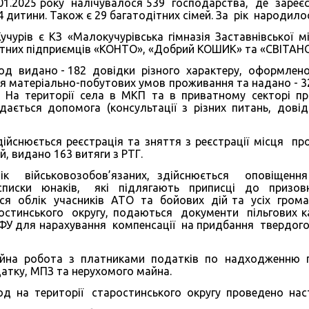
1.2025 року налічувалося 539 господарства, де зареєст
74 дитини. Також є 29 багатодітних сімей. За рік народи
учурів є КЗ «Малокучурівська гімназія Заставнівської м
тних підприємців «КОНТО», «Добрий КОШИК» та «СВІТАНОК
іод видано - 182 довідки різного характеру, оформлено 
я матеріально-побутових умов проживання та надано - 3
ії. На території села в МКП та в приватному секторі 
ається допомога (консультації з різних питань, довід
дійснюється реєстрація та зняття з реєстрації місця п
й, видано 163 витяги з РТГ.
ік військовозобов’язаних, здійснюється оповіщенн
писки юнаків, які підлягають приписці до призовн
ься облік учасників АТО та бойових дій та усіх грома
ростинського округу, подаються документи пільгових 
ПФУ для нарахування компенсації на придбання твердог
ійна робота з платниками податків по надходженню п
атку, МПЗ та нерухомого майна.
іод на території старостинського округу проведено наст