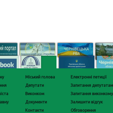
ну
Міський голова
Електронні петиції
ння
Депутати
Запитання депутата
іста
Виконком
Запитання виконкому
авну
Документи
Залишити відгук
Контакти
Обговорення