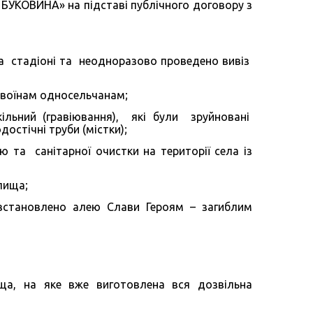
 БУКОВИНА» на підставі публічного договору з
 та стадіоні та неодноразово проведено вивіз
 воїнам односельчанам;
льний (гравіювання), які були зруйновані
остічні труби (містки);
ю та санітарної очистки на території села із
лища;
встановлено алею Слави Героям – загиблим
ща, на яке вже виготовлена вся дозвільна