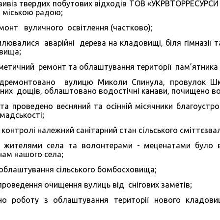
 вивіз твердих побутових відходів ТОВ «УКРВТОРРЕСУРСИ
ю міською радою;
монт вуличного освітлення (частково);
илювалися аварійні дерева на кладовищі, біля гімназії
вища;
метичний ремонт та облаштування території пам’ятника
дремонтовано вулицю Миколи Спинула, провулок Шкі
них дощів, облаштовано водостічні канави, почищено вод
 та проведено весняний та осінній місячники благоустро
мадськості;
у контролі належний санітарний стан сільського сміттєзва
 жителями села та волонтерами - меценатами було 
нам нашого села;
облаштування сільського бомбосховища;
 проведення очищення вулиць від снігових заметів;
но роботу з облаштування території нового кладови