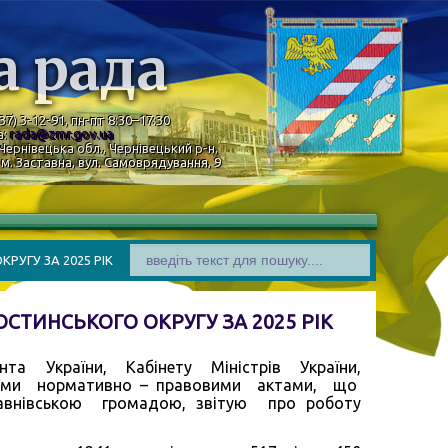
а рада
37) 3-12-91, пн-пт 8:30–17:30
а:
rada@zmr.gov.ua
Чернівецька обл., Чернівецький р-н,
м. Заставна, вул. Самоврядування, 9
РУГУ ЗА 2025 РІК
СТИНСЬКОГО ОКРУГУ ЗА 2025 РІК
та України, Кабінету Міністрів України,
ими нормативно – правовими актами, що
нівською громадою, звітую про роботу