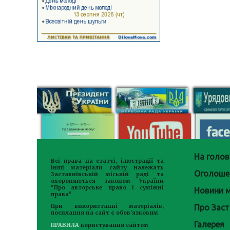
На голов
Всі права на статті, ілюстрації та
інші матеріали сайту належать
Оголоше
Заставнівській міській раді та
охороняються законом України
"Про авторське право і суміжні
Новини м
права"
Про Заст
При використанні матеріалів,
посилання на сайт є обов'язковим
Галерея
ПРАВИЛА
користування сайтом