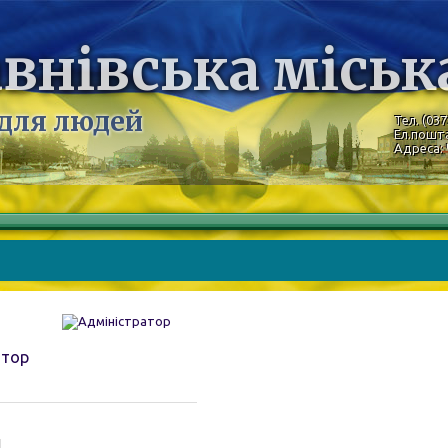
внівська міськ
 для людей
Тел. (037
Ел.пошт
Адреса: 
атор