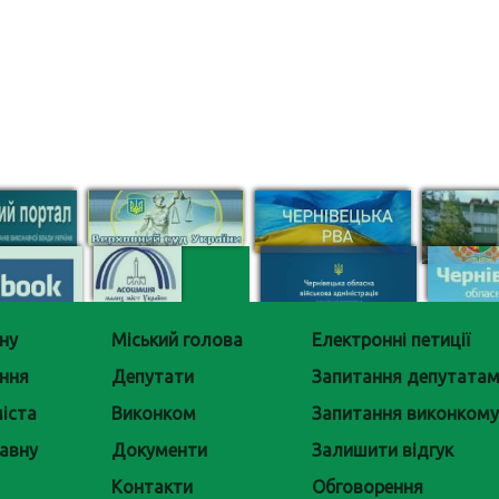
ну
Міський голова
Електронні петиції
ння
Депутати
Запитання депутата
іста
Виконком
Запитання виконкому
авну
Документи
Залишити відгук
Контакти
Обговорення