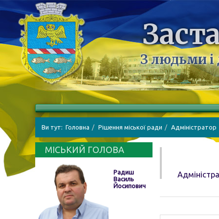
Заста
З людьми і
Ви тут:
Головна
Рішення міської ради
Адміністратор
МІСЬКИЙ ГОЛОВА
Радиш
Адміністр
Василь
Йосипович