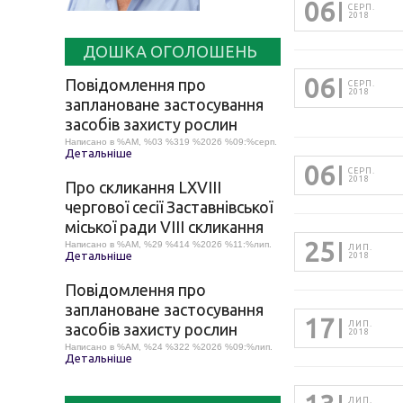
06
СЕРП.
2018
ДОШКА ОГОЛОШЕНЬ
06
Повідомлення про
СЕРП.
2018
заплановане застосування
засобів захисту рослин
Написано в %AM, %03 %319 %2026 %09:%серп.
Детальніше
06
СЕРП.
2018
Про скликання LХVІІІ
чергової сесії Заставнівської
міської ради VIII скликання
25
Написано в %AM, %29 %414 %2026 %11:%лип.
ЛИП.
Детальніше
2018
Повідомлення про
заплановане застосування
17
ЛИП.
засобів захисту рослин
2018
Написано в %AM, %24 %322 %2026 %09:%лип.
Детальніше
ЛИП.