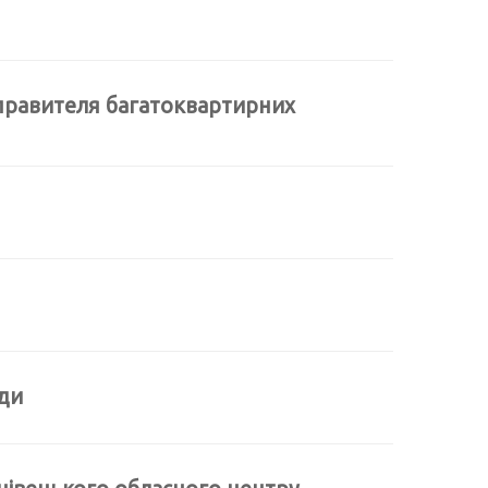
правителя багатоквартирних
ади