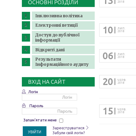
13
ОСНОВНІ РОЗДІЛИ
2018
Інклюзивна політика
Електронні петиції
10
ЛИП.
2018
Доступ до публічної
інформації
Відкриті дані
06
ЛИП.
2018
Результати
Інформаційного аудиту
20
ВХІД НА САЙТ
ЧЕРВ.
2018
Логін
Пароль
15
ЧЕРВ.
2018
Запам'ятати мене
Зареєструватися
УВІЙТИ
Забули свій логін?