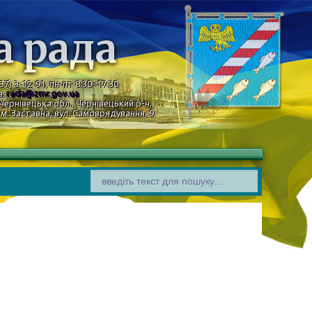
а рада
37) 3-12-91, пн-пт 8:30–17:30
а:
rada@zmr.gov.ua
Чернівецька обл., Чернівецький р-н,
м. Заставна, вул. Самоврядування, 9