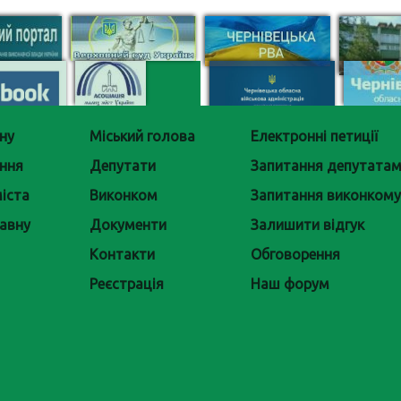
ну
Міський голова
Електронні петиції
ння
Депутати
Запитання депутата
іста
Виконком
Запитання виконкому
авну
Документи
Залишити відгук
Контакти
Обговорення
Реєстрація
Наш форум