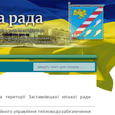
а рада
37) 3-12-91, пн-пт 8:30–17:30
а:
rada@zmr.gov.ua
Чернівецька обл., Чернівецький р-н,
м. Заставна, вул. Самоврядування, 9
 території Заставнівської міської ради
ційного управління тепловодозабезпечення