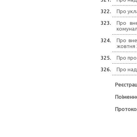
Про укл
Про вн
комунал
Про вне
жовтня 
Про про
Про над
Реєстрац
Поіменн
Протоко