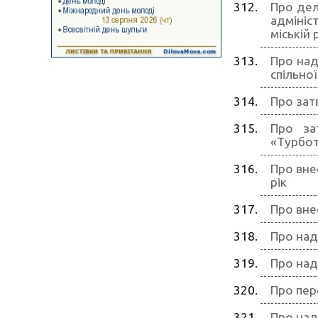
Про дел
адмініс
міській 
Про над
спільної
Про зат
Про за
«Турбот
Про вне
рік
Про вне
Про над
Про над
Про пер
Про над