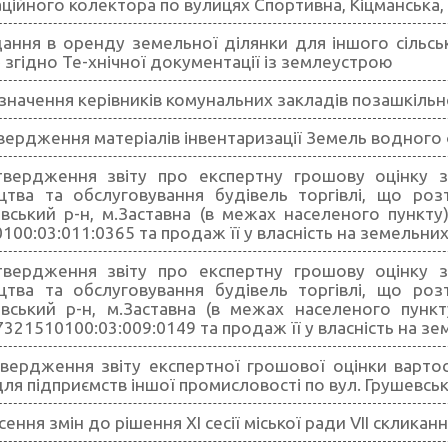
аційного колектора по вулицях Спортивна, Кіцманська,
ання в оренду земельної ділянки для іншого сільсь
» згідно Те-хнічної документації із землеустрою
значення керівників комунальних закладів позашкільно
вердження матеріалів інвентаризації Земель водного
твердження звіту про експертну грошову оцінку 
цтва та обслуговування будівель торгівлі, що роз
івський р-н, м.Заставна (в межах населеного пункту
100:03:011:0365 та продаж її у власність на земельних
твердження звіту про експертну грошову оцінку 
цтва та обслуговування будівель торгівлі, що роз
івський р-н, м.Заставна (в межах населеного пунк
7321510100:03:009:0149 та продаж її у власність на зе
вердження звіту експертної грошової оцінки вартос
для підприємств іншої промисловості по вул. Грушевськ
сення змін до рішення ХІ сесії міської ради VІІ склика