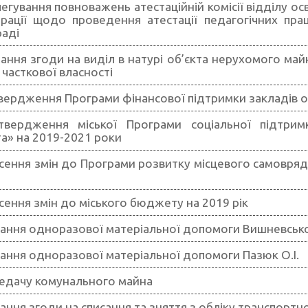
егування повноважень атестаційній комісії відділу ос
трації щодо проведення атестації педагогічних прац
раді
ання згоди на виділ в натурі об’єкта нерухомого ма
 часткової власності
вердження Програми фінансової підтримки закладів о
твердження міської Програми соціальної підтрим
а» на 2019-2021 роки
сення змін до Програми розвитку місцевого самовряду
сення змін до міського бюджету на 2019 рік
ання одноразової матеріальної допомоги Вишневськом
ання одноразової матеріальної допомоги Пазюк О.І.
едачу комунального майна
ання згоди на списання та зняття з обліку транспорт