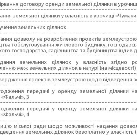
ірвання договору оренди земельної ділянки в урочищі
ання земельної ділянки у власність в урочищі «Чумаки» 
учення земельних ділянок
ання дозволу на розроблення проектів землеустрою
цтва і обслуговування житлового будинку, господарсь
кого господарства, садівництва та будівництва індиві
дання земельних ділянок у власність згідно ро
ленню меж земельних ділянок в натурі (на місцевості)
вердження проектів землеустрою щодо відведення зе
одження передачі у оренду земельної ділянки на т
 «Фальчі», 3
одження передачі у оренду земельної ділянки на т
 «Фальчі», 4
ицію міської ради щодо можливості надання дозво
дведення земельних ділянок безоплатно у власність 