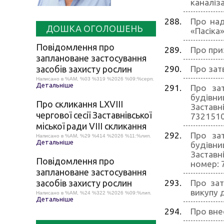
каналіз
Про над
ДОШКА ОГОЛОШЕНЬ
«Пасіка
Повідомлення про
Про при
заплановане застосування
засобів захисту рослин
Про зат
Написано в %AM, %03 %319 %2026 %09:%серп.
Детальніше
Про за
будівни
Про скликання LХVІІІ
Заставн
чергової сесії Заставнівської
7321510
міської ради VIII скликання
Про за
Написано в %AM, %29 %414 %2026 %11:%лип.
Детальніше
будівни
Заставн
Повідомлення про
номер: 
заплановане застосування
засобів захисту рослин
Про зат
викупу 
Написано в %AM, %24 %322 %2026 %09:%лип.
Детальніше
Про вне