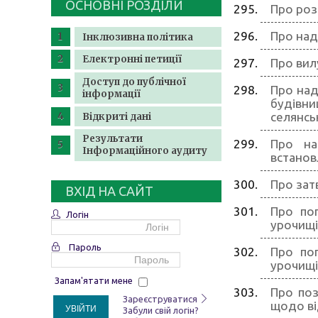
ОСНОВНІ РОЗДІЛИ
Про роз
Про над
Інклюзивна політика
Електронні петиції
Про вил
Доступ до публічної
Про над
інформації
будівни
селянсь
Відкриті дані
Результати
Про на
Інформаційного аудиту
встанов
Про зат
ВХІД НА САЙТ
Про пог
Логін
урочищі
Пароль
Про пог
урочищі
Запам'ятати мене
Про поз
Зареєструватися
щодо ві
УВІЙТИ
Забули свій логін?