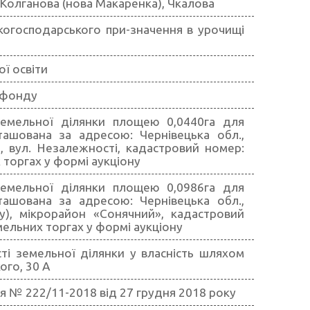
 Колганова (нова Макаренка), Чкалова
когосподарського при-значення в урочищі
ї освіти
 фонду
земельної ділянки площею 0,0440га для
ташована за адресою: Чернівецька обл.,
), вул. Незалежності, кадастровий номер:
 торгах у формі аукціону
земельної ділянки площею 0,0986га для
ташована за адресою: Чернівецька обл.,
ту), мікрорайон «Сонячний», кадастровий
мельних торгах у формі аукціону
ті земельної ділянки у власність шляхом
ого, 30 А
ння № 222/11-2018 від 27 грудня 2018 року