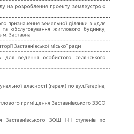
олу на розроблення проекту землеустрою
ого призначення земельної ділянки з «для
а та обслуговування житлового будинку,
в м. Заставна
орії Заставнівської міської ради
ь для ведення особистого селянського
льної власності (гараж) по вул.Гагаріна,
тлового приміщення Заставнівського ЗЗСО
Заставнівського ЗОШ І-ІІІ ступенів по