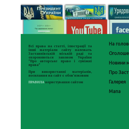
На голов
Всі права на статті, ілюстрації та
інші матеріали сайту належать
Оголоше
Заставнівській міській раді та
охороняються законом України
"Про авторське право і суміжні
Новини м
права"
Про Заст
При використанні матеріалів,
посилання на сайт є обов'язковим
Галерея
ПРАВИЛА
користування сайтом
Мапа