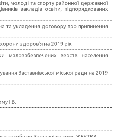
віти, молоді та спорту районної державної
івників закладів освіти, підпорядкованих
йна та укладення договору про припинення
хорони здоров’я на 2019 рік
ки малозабезпечених верств населення
вання Заставнівської міської ради на 2019
у І.В.
ного засобу по Заставнівському ЖЕУТВЗ