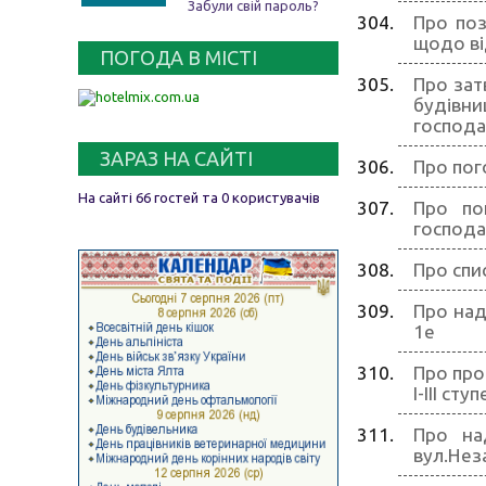
Забули свій пароль?
Про поз
щодо ві
ПОГОДА В МІСТІ
Про зат
будівни
господа
ЗАРАЗ НА САЙТІ
Про пог
На сайті 66 гостей та 0 користувачів
Про по
господа
Про спи
Про над
1е
Про про
І-ІІІ ст
Про на
вул.Нез