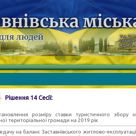
внівська міськ
 для людей
Тел. (037
Ел.пошт
Адреса: 
Рішення 14 Сесії:
ановлення розміру ставки туристичного збору на
ної територіальної громади на 2019 рік
едачу на баланс Заставнівського житлово-експлуата