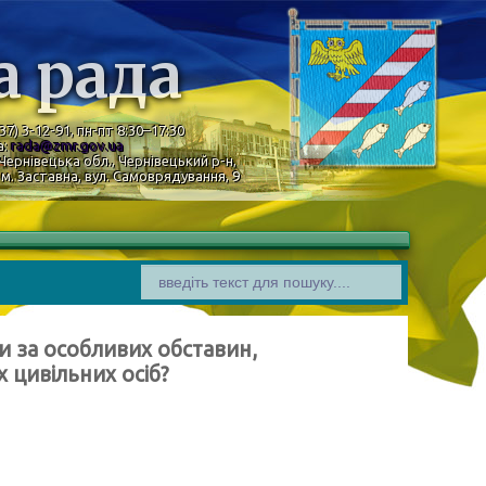
а рада
37) 3-12-91, пн-пт 8:30–17:30
а:
rada@zmr.gov.ua
Чернівецька обл., Чернівецький р-н,
м. Заставна, вул. Самоврядування, 9
ти за особливих обставин,
 цивільних осіб?