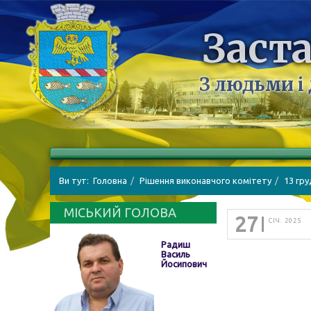
Заста
З людьми і
Ви тут:
Головна
Рішення виконавчого комітету
13 гру
МІСЬКИЙ ГОЛОВА
27
СІЧ. 2025
Радиш
Василь
Йосипович