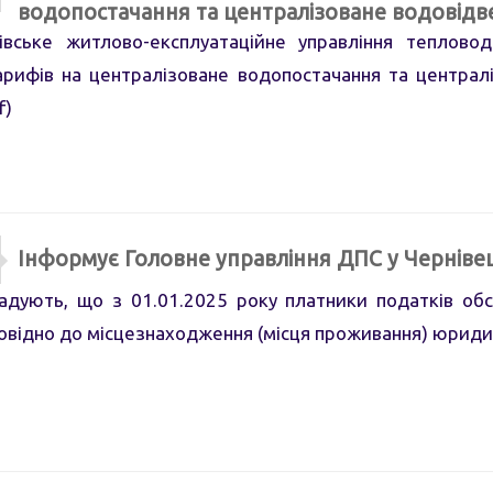
водопостачання та централізоване водовід
е житлово-експлуатаційне управління тепловодоз
тарифів на централізоване водопостачання та цент
f)
Інформує Головне управління ДПС у Чернівец
гадують, що з 01.01.2025 року платники податків об
повідно до місцезнаходження (місця проживання) юридич