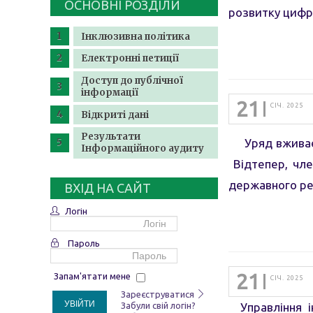
ОСНОВНІ РОЗДІЛИ
розвитку цифр
Інклюзивна політика
Електронні петиції
Доступ до публічної
інформації
21
СІЧ. 2025
Відкриті дані
Результати
Уряд вживає з
Інформаційного аудиту
Відтепер, чле
державного реє
ВХІД НА САЙТ
Логін
Пароль
21
Запам'ятати мене
СІЧ. 2025
Зареєструватися
УВІЙТИ
Забули свій логін?
Управління ін