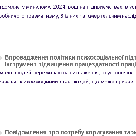
домляє: у минулому, 2024, році на підприємствах, в ус
робничого травматизму, 3 із них - зі смертельним наслі
Впровадження політики психосоціальної підт
інструмент підвищення працездатності праці
ло людей переживають виснаження, спустошення, вт
иває на психоемоційний стан людей, що може призвес
Повідомлення про потребу коригування тари