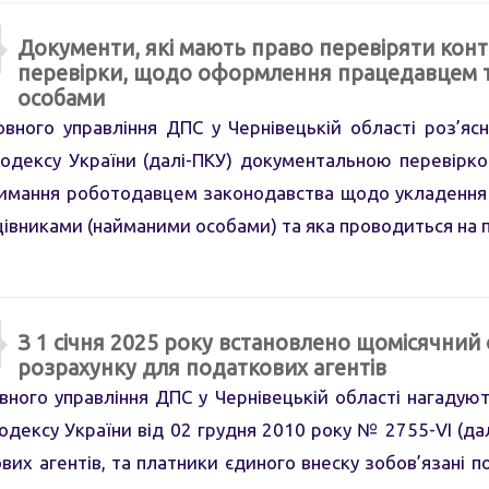
Документи, які мають право перевіряти кон
перевірки, щодо оформлення працедавцем т
особами
ного управління ДПС у Чернівецькій області роз’ясню
одексу України (далі-ПКУ) документальною перевірко
имання роботодавцем законодавства щодо укладення
цівниками (найманими особами) та яка проводиться на
З 1 січня 2025 року встановлено щомісячний
розрахунку для податкових агентів
ого управління ДПС у Чернівецькій області нагадують,
дексу України від 02 грудня 2010 року № 2755-VІ (дал
вих агентів, та платники єдиного внеску зобов’язані 