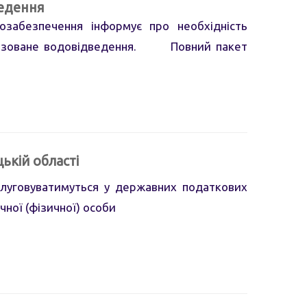
ведення
абезпечення інформує про необхідність
ралізоване водовідведення. Повний пакет
ькій області
слуговуватимуться у державних податкових
ної (фізичної) особи