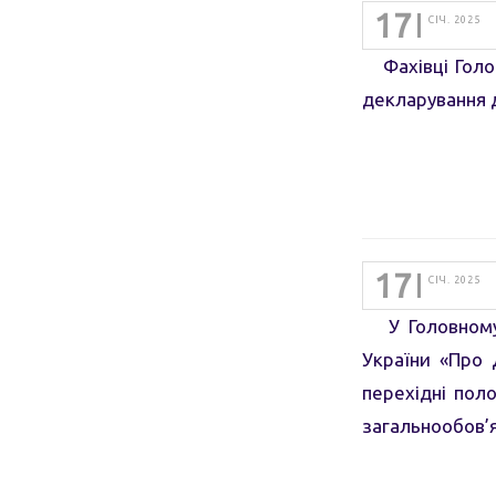
17
СІЧ. 2025
Фахівці Голов
декларування 
17
СІЧ. 2025
У Головному у
України «Про 
перехідні пол
загальнообов