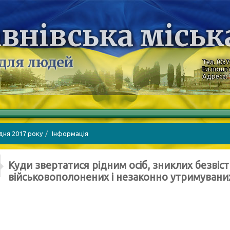
внівська міськ
 для людей
Тел. (037
Ел.пошт
Адреса: 
дня 2017 року
Інформація
Куди звертатися рідним осіб, зниклих безвіс
військовополонених і незаконно утримуваних