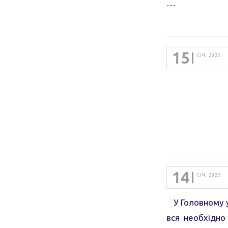
…
15
СІЧ. 2025
14
СІЧ. 2025
У Головному уп
вся необхідно