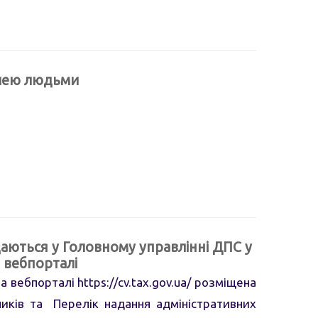
влею людьми
даються у Головному управлінні ДПС у
 вебпорталі
 вебпорталі https://cv.tax.gov.ua/ розміщена
ників та Перелік надання адміністративних