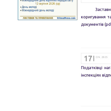
Заставнівськ
коригування 
документів (pd
17
СІЧ. 2025
Податківці на
інспекціях від