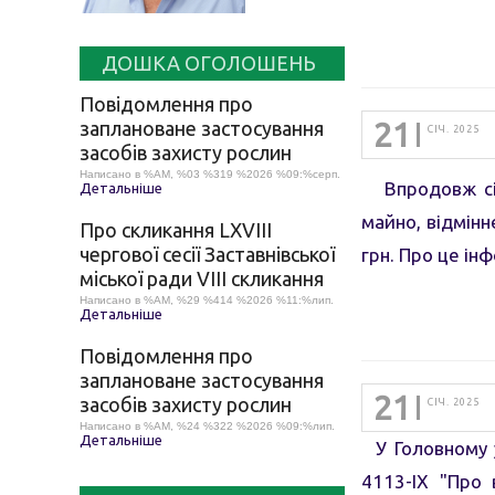
ДОШКА ОГОЛОШЕНЬ
Повідомлення про
21
заплановане застосування
СІЧ. 2025
засобів захисту рослин
Написано в %AM, %03 %319 %2026 %09:%серп.
Впродовж січн
Детальніше
майно, відмінн
Про скликання LХVІІІ
чергової сесії Заставнівської
грн. Про це ін
міської ради VIII скликання
Написано в %AM, %29 %414 %2026 %11:%лип.
Детальніше
Повідомлення про
заплановане застосування
21
засобів захисту рослин
СІЧ. 2025
Написано в %AM, %24 %322 %2026 %09:%лип.
Детальніше
У Головному у
4113-IX "Про 