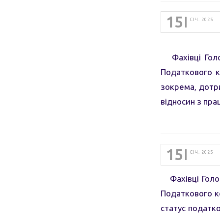
15
СІЧ. 2025
Фахівці Голов
Податкового к
зокрема, дотр
відносин з пра
15
СІЧ. 2025
Фахівці Головн
Податкового ко
статус податко