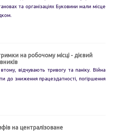
тановах та організаціях Буковини мали місце
дком.
римки на робочому місці - дієвий
вників
ому, відчувають тривогу та паніку. Війна
ти до зниження працездатності, погіршення
фів на централізоване