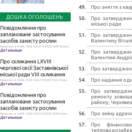
Про зняття з кв
ДОШКА ОГОЛОШЕНЬ
Про затвердженн
міської ради
Повідомлення про
заплановане застосування
Про затвердженн
засобів захисту рослин
Валентину Вітал
Написано в %AM, %03 %319 %2026 %09:%серп.
Детальніше
Про затвердженн
Валентині Андрії
Про скликання LХVІІІ
чергової сесії Заставнівської
Про затвердженн
міської ради VIII скликання
Про надання одн
Написано в %AM, %29 %414 %2026 %11:%лип.
Детальніше
Про затверджен
Повідомлення про
ремонту зовнішн
заплановане застосування
району, Чернівец
засобів захисту рослин
Про зміну адреси
Написано в %AM, %24 %322 %2026 %09:%лип.
Детальніше
Про фінансово-
тепловодозабез