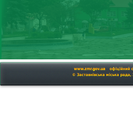
www.zmr.gov.ua
офіційний 
© Заставнівська міська рада,