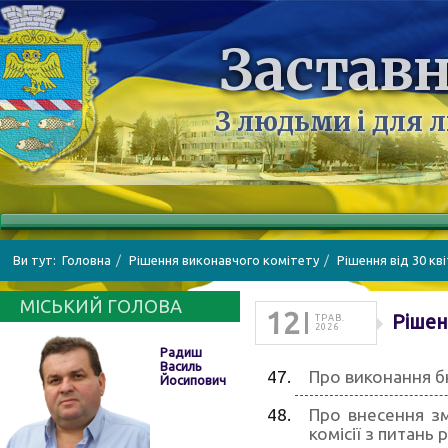
Заставн
З людьми і для 
Ви тут:
Головна
Рішення виконавчого комітету
Рішення від 30 кв
МІСЬКИЙ ГОЛОВА
12
Рішен
ТРАВ.
2026
Радиш
Василь
Про виконання бю
Йосипович
Про внесення з
комісії з питань