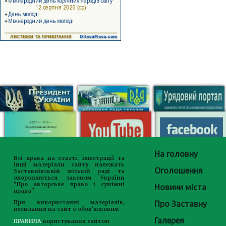
На головну
Всі права на статті, ілюстрації та
інші матеріали сайту належать
Оголошення
Заставнівській міській раді та
охороняються законом України
"Про авторське право і суміжні
Новини міста
права"
Про Заставну
При використанні матеріалів,
посилання на сайт є обов'язковим
Галерея
ПРАВИЛА
користування сайтом