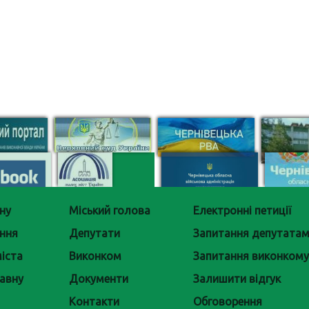
ну
Міський голова
Електронні петиції
ння
Депутати
Запитання депутата
іста
Виконком
Запитання виконкому
авну
Документи
Залишити відгук
Контакти
Обговорення