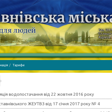
внівська міськ
 для людей
Тел. (037
Ел.пошт
Адреса: 
мація
Тарифи
яція водопостачання від 22 жовтня 2016 року
ставнівського ЖЕУТВЗ від 17 січня 2017 року № 4