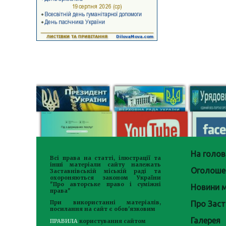
На голов
Всі права на статті, ілюстрації та
інші матеріали сайту належать
Оголоше
Заставнівській міській раді та
охороняються законом України
"Про авторське право і суміжні
Новини м
права"
Про Заст
При використанні матеріалів,
посилання на сайт є обов'язковим
Галерея
ПРАВИЛА
користування сайтом