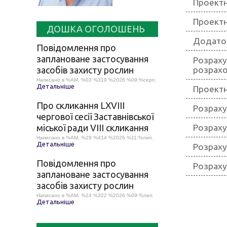
Проектн
Проектн
ДОШКА ОГОЛОШЕНЬ
Додаток
Повідомлення про
заплановане застосування
Розрах
засобів захисту рослин
розрахо
Написано в %AM, %03 %319 %2026 %09:%серп.
Детальніше
Проектн
Про скликання LХVІІІ
Розраху
чергової сесії Заставнівської
міської ради VIII скликання
Розраху
Написано в %AM, %29 %414 %2026 %11:%лип.
Детальніше
Розраху
Повідомлення про
Розраху
заплановане застосування
засобів захисту рослин
Написано в %AM, %24 %322 %2026 %09:%лип.
Детальніше