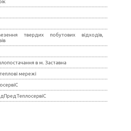
рік
везення твердих побутових відходів,
вів
лопостачання в м. Заставна
теплові мережі
осервіС
НадПредТеплосервіС