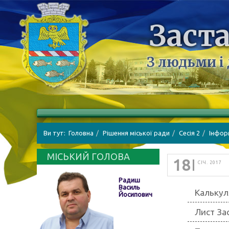
Заста
З людьми і
Ви тут:
Головна
Рішення міської ради
Сесія 2
Інфор
МІСЬКИЙ ГОЛОВА
18
СІЧ. 2017
Радиш
Василь
Калькул
Йосипович
Лист За