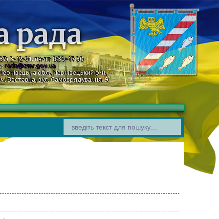
а рада
37) 3-12-91, пн-пт 8:30–17:30
а:
rada@zmr.gov.ua
Чернівецька обл., Чернівецький р-н,
м. Заставна, вул. Самоврядування, 9